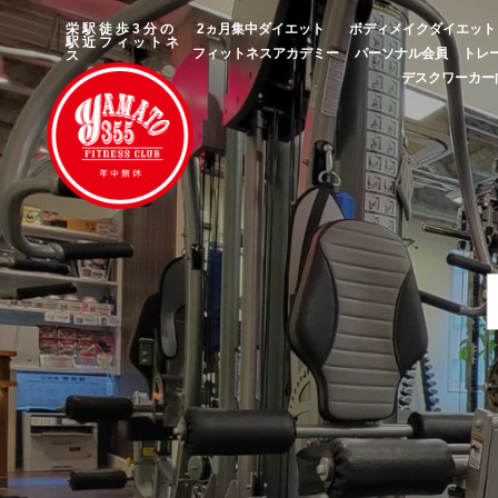
栄駅徒歩3分の
2ヵ月集中ダイエット
ボディメイクダイエット
駅近フィットネ
フィットネスアカデミー
パーソナル会員
トレ
ス
デスクワーカー