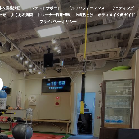
体＆骨格矯正
コンテストサポート
ゴルフパフォーマンス
ウェディング
わせ
よくある質問
トレーナー採用情報
上嶋塾とは
ボディメイク飯ガイド
プライバシーポリシー