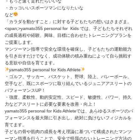
・もっと速く走れたらいいな
・カッコいいスポーツマンになりたいな
など
「カラダを動かすこと」に対する子どもたちの想いはさまざま。
<span;>yamato355 personal for Kids では、子どもたちそれぞれ
の成長過程や経験、興味、目標に合わせたトレーニングプランを
ご提案します。
マンツーマン指導で安全な環境を確保し、子どもたちの運動能力
を引き出すだけでなく、成功体験の積み重ねによって自ら挑戦す
る意欲や自信を育てます。
yamato355 personal for Kids Athlete
・ゴルフ、サッカー、バスケット、野球、陸上、バレーボール、
空手など、既にスポーツに取り組んでいるジュニアアスリートの
パフォーマンスUP！
・強度、柔軟性、動的安定性、スピード、敏捷性、パワー、持久
力などアスリートに必要な要素を改善・向上！
yamato355 personal for Kids Athleteでは、あらゆるスポーツのパ
フォーマンスを最大限に引き出し、絶対に負けないフィジカルを
育てます。
子どもの骨や筋肉の成長を考え理論に基づいて構成されたマンツ
ーマン指導を行うことで、安全で怪我のないトレーニング方法の