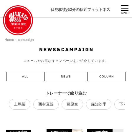
伏見駅徒歩2分の駅近フィットネス
MENU
Home
>
campaign
ニュースやお得なキャンペーンをご紹介しています。
ALL
NEWS
COLUMN
トレーナーで絞り込む
上嶋勝
西村直規
葛原空
森知沙季
下り藤
campaign
campaign
campaign