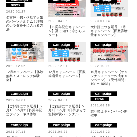
news
2025.02.27
名古屋・錦・伏見で人気
2023.04.06
2023.01.04
のパーソナルジム！理想
のカラダを手に入れる方
【６周年記念キャンペー
大好評につき延長！1月
法
ン】夏に向けて今からス
キャンペーン【回数券増
タート！
量キャンペーン】
campaign
campaign
campaign
2022.12.05
2022.12.01
2022.10.01
12月キャンペーン【体験
12月キャンペーン【回数
10月キャンペーン【オリ
無料：ストレッチ体験
券増量キャンペーン】
ジナルメニュー作成キャ
会】
ンペーン】（受付期間：
10/1〜10/31）
campaign
campaign
campaign
news
2022.04.01
2022.04.01
2021.08.18
【ご好評につき延長】5
【ご好評につき延長】5
月1日〜5月31日5周年記
月1日〜5月31日手ぶらで
乗り換えキャンペーン開
念フィットネス体験
無料体験パーソナル
催中
campaign
campaign
campaign
2021.07.13
2021.04.26
2021.04.23