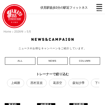
伏見駅徒歩2分の駅近フィットネス
MENU
Home
>
2026年
>
5月
ニュースやお得なキャンペーンをご紹介しています。
ALL
NEWS
COLUMN
トレーナーで絞り込む
上嶋勝
西村直規
葛原空
森知沙季
下り藤
葛原空
的場温大
原田愛理