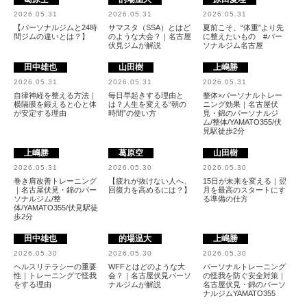
2026.05.31
2026.05.31
2026.05.31
【パーソナルジムと24時
サマスタ（SSA）とはど
夏前こそ、“体重”より先
間ジムの違いとは？】
のような大会？｜名古屋
に整えたいもの #パー
伏見ジムが解説
ソナルジム名古屋
田中雄也
山田樹
上嶋勝
2026.05.31
2026.05.31
2026.05.31
自律神経を整える方法｜
毎日早起きする理由と
整体×パーソナルトレー
横隔膜を鍛えると心と体
は？人生を変える“朝の
ニング効果｜名古屋伏
が安定する理由
時間”の使い方
見・錦のパーソナルジ
ム/整体/YAMATO355/伏
見駅徒歩2分
上嶋勝
葛原空
山田樹
2026.05.31
2026.05.30
2026.05.30
巻き肩改善トレーニング
【疲れが抜けない人へ、
15日が未来を変える｜翌
｜名古屋伏見・錦のパー
回復力を高めるには？】
月を最高のスタートにす
ソナルジム/整
る準備の仕方
体/YAMATO355/伏見駅徒
歩2分
田中雄也
的場温大
上嶋勝
2026.05.30
2026.05.30
2026.05.30
ヘルスリテラシーの重要
WFFとはどのような大
パーソナルトレーニング
性｜トレーニングで怪我
会？｜名古屋伏見パーソ
の怪我を防ぐ安全対策｜
をする理由
ナルジムが解説
名古屋伏見・錦のパーソ
ナルジムYAMATO355 ​