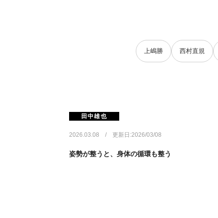
上嶋勝
西村直規
田中雄也
2026.03.08 / 更新日:2026/03/08
姿勢が整うと、身体の循環も整う