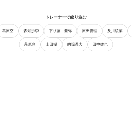
トレーナーで絞り込む
葛原空
森知沙季
下り藤 亜弥
原田愛理
及川綾菜
萩原彩
山田樹
的場温大
田中雄也