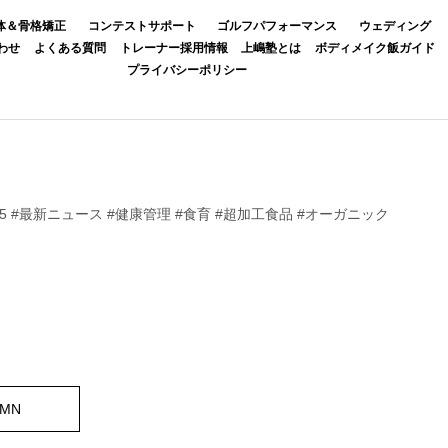
体＆骨格矯正
コンテストサポート
ゴルフパフォーマンス
ウェディング
わせ
よくある質問
トレーナー採用情報
上嶋塾とは
ボディメイク飯ガイド
プライバシーポリシー
55 #最新ニュース #健康管理 #食育 #超加工食品 #オーガニック
UMN