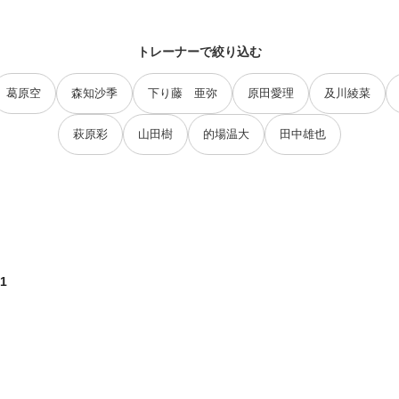
トレーナーで絞り込む
葛原空
森知沙季
下り藤 亜弥
原田愛理
及川綾菜
萩原彩
山田樹
的場温大
田中雄也
1