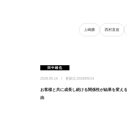
上嶋勝
西村直規
田中雄也
2026.05.14 / 更新日:2026/05/14
お客様と共に成長し続ける関係性が結果を変え
由