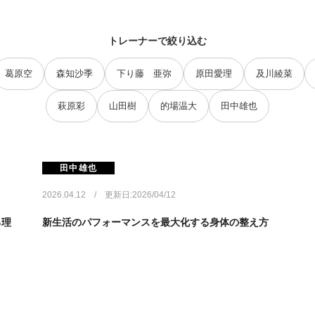
トレーナーで絞り込む
葛原空
森知沙季
下り藤 亜弥
原田愛理
及川綾菜
萩原彩
山田樹
的場温大
田中雄也
田中雄也
2026.04.12 / 更新日:2026/04/12
る理
新生活のパフォーマンスを最大化する身体の整え方