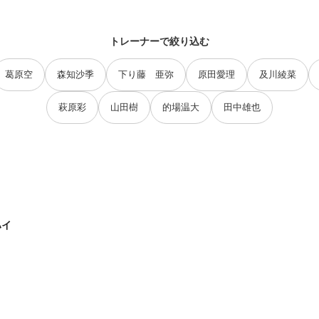
トレーナーで絞り込む
葛原空
森知沙季
下り藤 亜弥
原田愛理
及川綾菜
萩原彩
山田樹
的場温大
田中雄也
ハイ