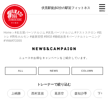
伏見駅徒歩2分の駅近フィットネス
MENU
Home
>
#名古屋パーソナルジム #伏見パーソナルジム #テストステロン #筋
トレ #男性ホルモン #健康習慣 #BIG3 #睡眠改善 #パーソナルトレーニング
#YAMATO355
ニュースやお得なキャンペーンをご紹介しています。
ALL
NEWS
COLUMN
トレーナーで絞り込む
上嶋勝
西村直規
葛原空
森知沙季
下り藤