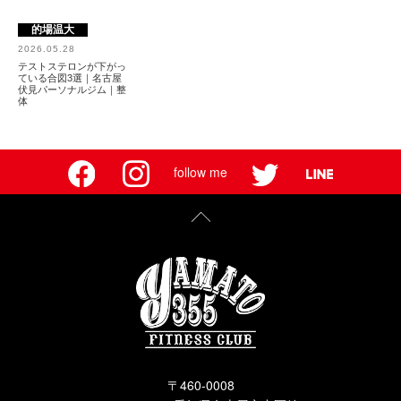
的場温大
2026.05.28
テストステロンが下がっ
ている合図3選｜名古屋
伏見パーソナルジム｜整
体
follow me
〒460-0008