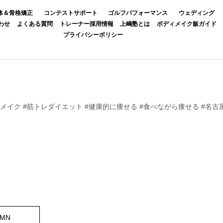
体＆骨格矯正
コンテストサポート
ゴルフパフォーマンス
ウェディング
わせ
よくある質問
トレーナー採用情報
上嶋塾とは
ボディメイク飯ガイド
プライバシーポリシー
ィメイク #筋トレダイエット #健康的に痩せる #食べながら痩せる #名古
UMN