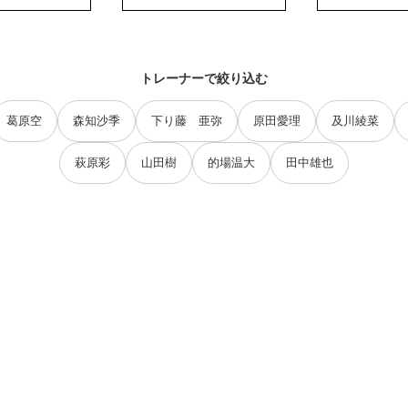
トレーナーで絞り込む
葛原空
森知沙季
下り藤 亜弥
原田愛理
及川綾菜
萩原彩
山田樹
的場温大
田中雄也