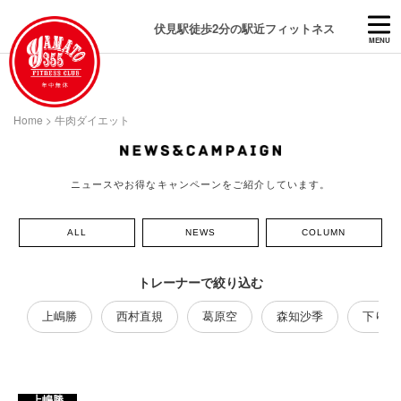
伏見駅徒歩2分の駅近フィットネス
MENU
Home
>
牛肉ダイエット
ニュースやお得なキャンペーンをご紹介しています。
ALL
NEWS
COLUMN
トレーナーで絞り込む
上嶋勝
西村直規
葛原空
森知沙季
下り藤
上嶋勝