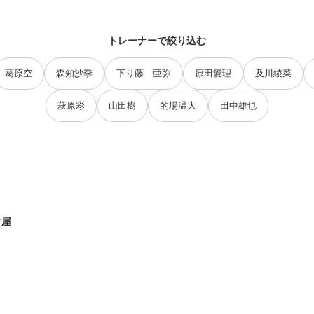
トレーナーで絞り込む
葛原空
森知沙季
下り藤 亜弥
原田愛理
及川綾菜
萩原彩
山田樹
的場温大
田中雄也
古屋