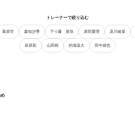
トレーナーで絞り込む
葛原空
森知沙季
下り藤 亜弥
原田愛理
及川綾菜
萩原彩
山田樹
的場温大
田中雄也
始め