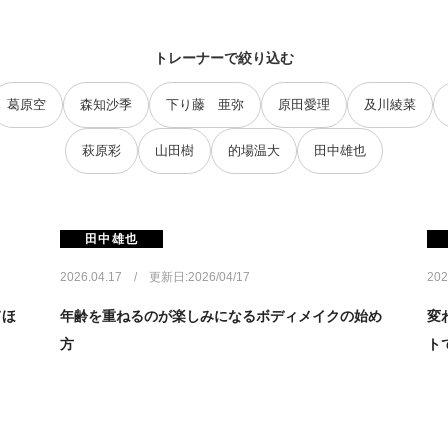
トレーナーで絞り込む
葛原空
森知沙季
下り藤 亜弥
原田愛理
及川綾菜
萩原彩
山田樹
的場温大
田中雄也
田中雄也
2026.04.17 / 更新日:2026/04/17
202
てほ
年齢を重ねるのが楽しみになるボディメイクの始め
変
方
ト