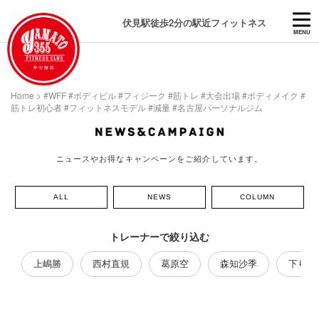
伏見駅徒歩2分の駅近フィットネス
MENU
Home
>
#WFF #ボディビル #フィジーク #筋トレ #大会出場 #ボディメイク #
筋トレ初心者 #フィットネスモデル #減量 #名古屋パーソナルジム
ニュースやお得なキャンペーンをご紹介しています。
ALL
NEWS
COLUMN
トレーナーで絞り込む
上嶋勝
西村直規
葛原空
森知沙季
下り藤