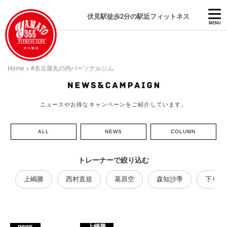
伏見駅徒歩2分の駅近フィットネス
MENU
Home
>
#名古屋丸の内パーソナルジム
ニュースやお得なキャンペーンをご紹介しています。
ALL
NEWS
COLUMN
トレーナーで絞り込む
上嶋勝
西村直規
葛原空
森知沙季
下り藤
news
上嶋勝