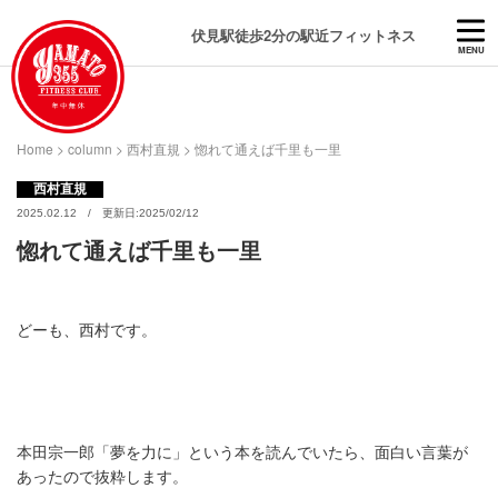
伏見駅徒歩2分の駅近フィットネス
MENU
Home
>
column
>
西村直規
>
惚れて通えば千里も一里
西村直規
2025.02.12 / 更新日:2025/02/12
惚れて通えば千里も一里
どーも、西村です。
本田宗一郎「夢を力に」という本を読んでいたら、面白い言葉が
あったので抜粋します。