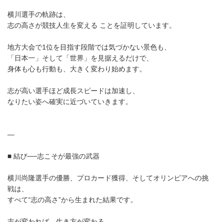
横川選手の軌跡は、
志の高さが競技人生を変える ことを証明しています。
地方大会で1位を目指す段階では気づかない景色も、
「日本一」そして「世界」を見据えるだけで、
身体も心も行動も、大きく変わり始めます。
志が高い選手ほど成長スピードは加速し、
なりたい姿へ確実に近づいていきます。
—
■ 結び──志こそが最強の武器
横川尚隆選手の優勝、プロカード獲得、そしてオリンピアへの挑
戦は、
すべて“志の高さ”から生まれた結果です。
志が変われば、生き方が変わる。