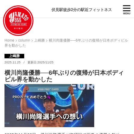
伏見駅徒歩2分の駅近フィットネス
MENU
Home
>
column
>
上嶋勝
>
横川尚隆優勝──6年ぶりの復帰が日本ボディビル
界を動かした
上嶋勝
2025.11.25 / 更新日:2025/11/25
横川尚隆優勝──6年ぶりの復帰が日本ボディ
ビル界を動かした