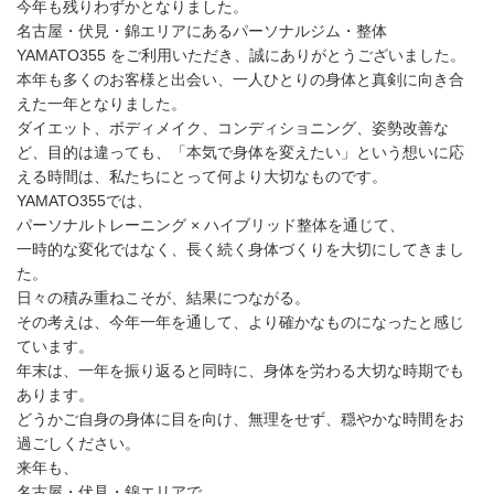
今年も残りわずかとなりました。
名古屋・伏見・錦エリアにあるパーソナルジム・整体
YAMATO355 をご利用いただき、誠にありがとうございました。
本年も多くのお客様と出会い、一人ひとりの身体と真剣に向き合
えた一年となりました。
ダイエット、ボディメイク、コンディショニング、姿勢改善な
ど、目的は違っても、「本気で身体を変えたい」という想いに応
える時間は、私たちにとって何より大切なものです。
YAMATO355では、
パーソナルトレーニング × ハイブリッド整体を通じて、
一時的な変化ではなく、長く続く身体づくりを大切にしてきまし
た。
日々の積み重ねこそが、結果につながる。
その考えは、今年一年を通して、より確かなものになったと感じ
ています。
年末は、一年を振り返ると同時に、身体を労わる大切な時期でも
あります。
どうかご自身の身体に目を向け、無理をせず、穏やかな時間をお
過ごしください。
来年も、
名古屋・伏見・錦エリアで