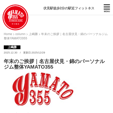
伏見駅徒歩2分の駅近フィットネス
MENU
Home
>
column
>
上嶋勝
>
年末のご挨拶｜名古屋伏見・錦のパーソナルジム
整体YAMATO355
上嶋勝
2025.12.30 / 更新日:2025/12/29
年末のご挨拶｜名古屋伏見・錦のパーソナル
ジム整体YAMATO355