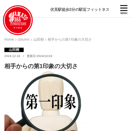
伏見駅徒歩2分の駅近フィットネス
MENU
Home
>
column
>
山田樹
>
相手からの第1印象の大切さ
山田樹
2024.12.16 / 更新日:2024/12/16
相手からの第1印象の大切さ