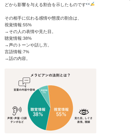
どから影響を与える割合を示したものです
その相手に伝わる感情や態度の割合は、
視覚情報:55%
→その人の表情や見た目。
聴覚情報:38%
→声のトーンや話し方。
言語情報:7%
→話の内容。