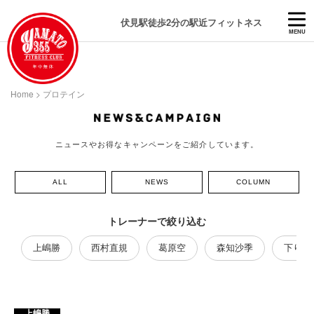
伏見駅徒歩2分の駅近フィットネス
MENU
Home
>
プロテイン
ニュースやお得なキャンペーンをご紹介しています。
ALL
NEWS
COLUMN
トレーナーで絞り込む
上嶋勝
西村直規
葛原空
森知沙季
下り藤
上嶋勝