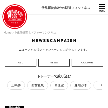
伏見駅徒歩2分の駅近フィットネス
MENU
Home
>
#健康投資 #パフォーマンス向上
ニュースやお得なキャンペーンをご紹介しています。
ALL
NEWS
COLUMN
トレーナーで絞り込む
上嶋勝
西村直規
葛原空
森知沙季
下り藤
田中雄也