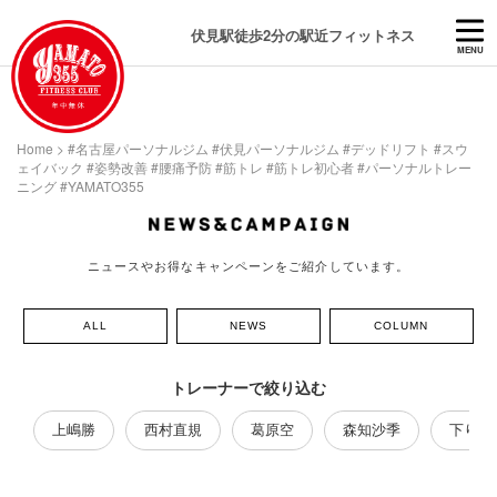
伏見駅徒歩2分の駅近フィットネス
MENU
Home
>
#名古屋パーソナルジム #伏見パーソナルジム #デッドリフト #スウ
ェイバック #姿勢改善 #腰痛予防 #筋トレ #筋トレ初心者 #パーソナルトレー
ニング #YAMATO355
ニュースやお得なキャンペーンをご紹介しています。
ALL
NEWS
COLUMN
トレーナーで絞り込む
上嶋勝
西村直規
葛原空
森知沙季
下り藤