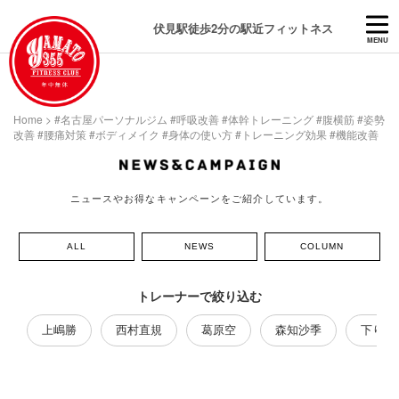
伏見駅徒歩2分の駅近フィットネス
MENU
Home
>
#名古屋パーソナルジム #呼吸改善 #体幹トレーニング #腹横筋 #姿勢
改善 #腰痛対策 #ボディメイク #身体の使い方 #トレーニング効果 #機能改善
ニュースやお得なキャンペーンをご紹介しています。
ALL
NEWS
COLUMN
トレーナーで絞り込む
上嶋勝
西村直規
葛原空
森知沙季
下り藤