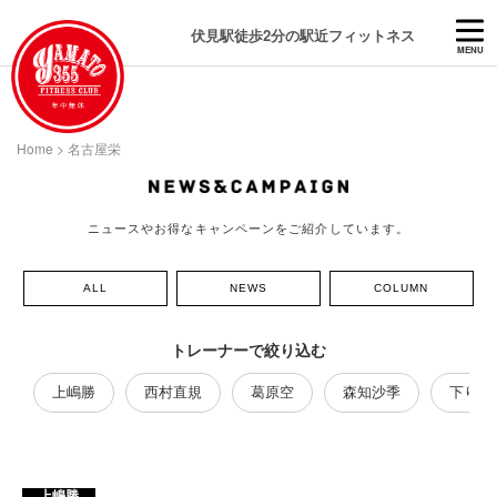
伏見駅徒歩2分の駅近フィットネス
MENU
Home
>
名古屋栄
ニュースやお得なキャンペーンをご紹介しています。
ALL
NEWS
COLUMN
トレーナーで絞り込む
上嶋勝
西村直規
葛原空
森知沙季
下り藤
上嶋勝