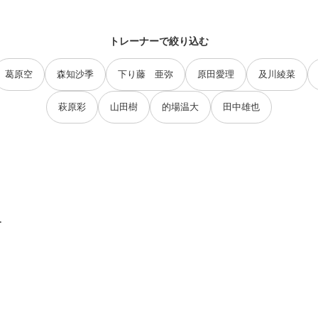
トレーナーで絞り込む
葛原空
森知沙季
下り藤 亜弥
原田愛理
及川綾菜
萩原彩
山田樹
的場温大
田中雄也
す