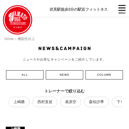
伏見駅徒歩2分の駅近フィットネス
MENU
Home
>
機能性向上
ニュースやお得なキャンペーンをご紹介しています。
ALL
NEWS
COLUMN
トレーナーで絞り込む
上嶋勝
西村直規
葛原空
森知沙季
下り藤
上嶋勝