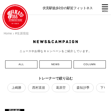
伏見駅徒歩2分の駅近フィットネス
MENU
Home
>
#生涯現役
ニュースやお得なキャンペーンをご紹介しています。
ALL
NEWS
COLUMN
トレーナーで絞り込む
上嶋勝
西村直規
葛原空
森知沙季
下り藤
田中雄也