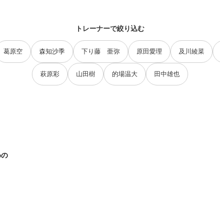
トレーナーで絞り込む
葛原空
森知沙季
下り藤 亜弥
原田愛理
及川綾菜
萩原彩
山田樹
的場温大
田中雄也
めの