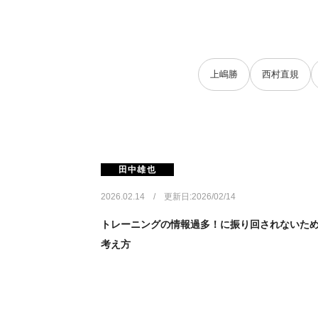
上嶋勝
西村直規
田中雄也
2026.02.14 / 更新日:2026/02/14
トレーニングの情報過多！に振り回されないた
考え方