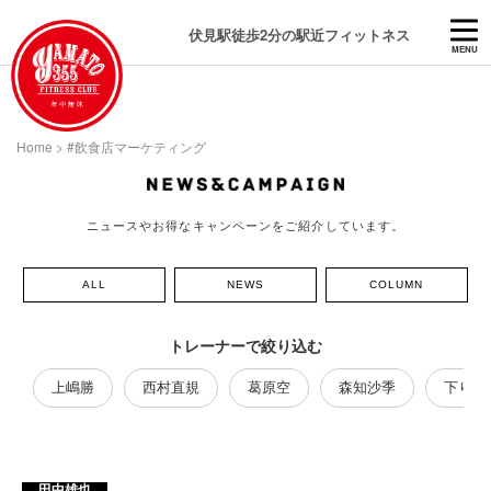
伏見駅徒歩2分の駅近フィットネス
MENU
Home
>
#飲食店マーケティング
ニュースやお得なキャンペーンをご紹介しています。
ALL
NEWS
COLUMN
トレーナーで絞り込む
上嶋勝
西村直規
葛原空
森知沙季
下り藤
田中雄也