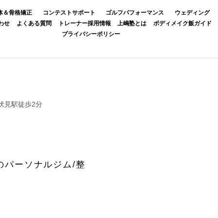
体＆骨格矯正
コンテストサポート
ゴルフパフォーマンス
ウェディング
わせ
よくある質問
トレーナー採用情報
上嶋塾とは
ボディメイク飯ガイド
プライバシーポリシー
伏見駅徒歩2分
のパーソナルジム/整