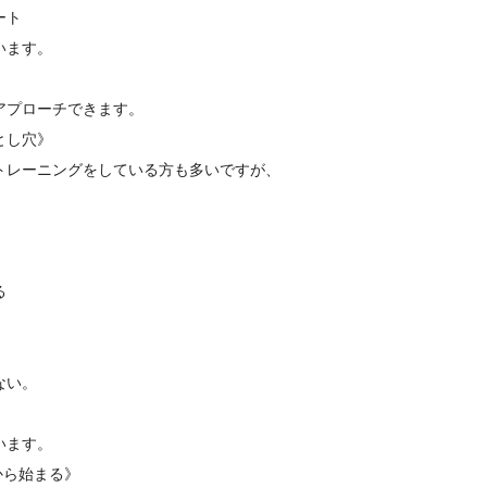
ート
います。
アプローチできます。
とし穴》
にトレーニングをしている方も多いですが、
る
。
ない。
います。
価から始まる》