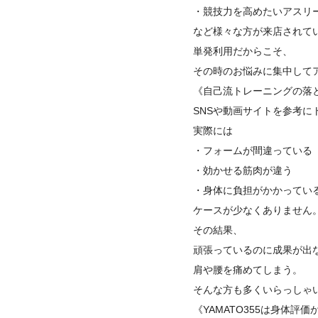
・競技力を高めたいアスリ
など様々な方が来店されて
単発利用だからこそ、
その時のお悩みに集中して
《自己流トレーニングの落
SNSや動画サイトを参考
実際には
・フォームが間違っている
・効かせる筋肉が違う
・身体に負担がかかってい
ケースが少なくありません
その結果、
頑張っているのに成果が出
肩や腰を痛めてしまう。
そんな方も多くいらっしゃ
《YAMATO355は身体評