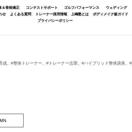
体＆骨格矯正
コンテストサポート
ゴルフパフォーマンス
ウェディング
わせ
よくある質問
トレーナー採用情報
上嶋塾とは
ボディメイク飯ガイド
プライバシーポリシー
ー育成、#整体トレーナー、#トレーナー志望、#ハイブリッド整体講座、
UMN