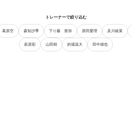
トレーナーで絞り込む
葛原空
森知沙季
下り藤 亜弥
原田愛理
及川綾菜
萩原彩
山田樹
的場温大
田中雄也