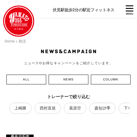
伏見駅徒歩2分の駅近フィットネス
MENU
Home
>
朝活
ニュースやお得なキャンペーンをご紹介しています。
ALL
NEWS
COLUMN
トレーナーで絞り込む
上嶋勝
西村直規
葛原空
森知沙季
下り藤
長谷川千洋