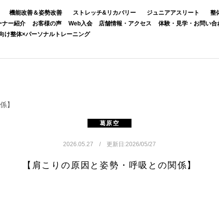
機能改善＆姿勢改善
ストレッチ&リカバリー
ジュニアアスリート
整
ーナー紹介
お客様の声
Web入会
店舗情報・アクセス
体験・見学・お問い合
向け整体×パーソナルトレーニング
係】
葛原空
2026.05.27 / 更新日:2026/05/27
【肩こりの原因と姿勢・呼吸との関係】
＾