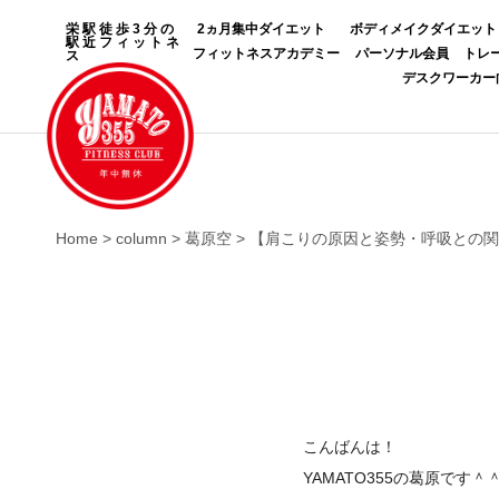
栄駅徒歩3分の
2ヵ月集中ダイエット
ボディメイクダイエット
駅近フィットネ
フィットネスアカデミー
パーソナル会員
トレ
ス
デスクワーカー
Home
>
column
>
葛原空
>
【肩こりの原因と姿勢・呼吸との関
こんばんは！
YAMATO355の葛原です＾