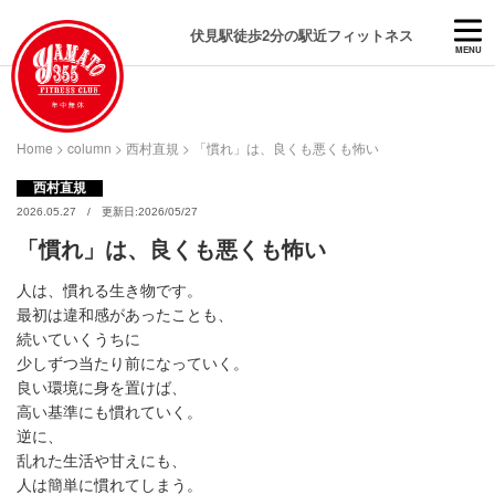
伏見駅徒歩2分の駅近フィットネス
MENU
Home
>
column
>
西村直規
>
「慣れ」は、良くも悪くも怖い
西村直規
2026.05.27 / 更新日:2026/05/27
「慣れ」は、良くも悪くも怖い
人は、慣れる生き物です。
最初は違和感があったことも、
続いていくうちに
少しずつ当たり前になっていく。
良い環境に身を置けば、
高い基準にも慣れていく。
逆に、
乱れた生活や甘えにも、
人は簡単に慣れてしまう。