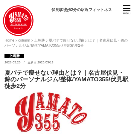
伏見駅徒歩2分の駅近フィットネス
MENU
Home
>
column
>
上嶋勝
>
夏バテで痩せない理由とは？｜名古屋伏見・錦の
パーソナルジム/整体/YAMATO355/伏見駅徒歩2分
上嶋勝
2026.05.20 / 更新日:2026/05/19
夏バテで痩せない理由とは？｜名古屋伏見・
錦のパーソナルジム/整体/YAMATO355/伏見駅
徒歩2分