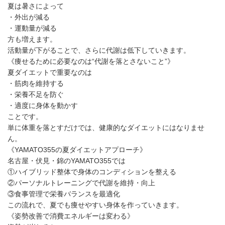
夏は暑さによって
・外出が減る
・運動量が減る
方も増えます。
活動量が下がることで、さらに代謝は低下していきます。
《痩せるために必要なのは“代謝を落とさないこと”》
夏ダイエットで重要なのは
・筋肉を維持する
・栄養不足を防ぐ
・適度に身体を動かす
ことです。
単に体重を落とすだけでは、健康的なダイエットにはなりませ
ん。
《YAMATO355の夏ダイエットアプローチ》
名古屋・伏見・錦のYAMATO355では
①ハイブリッド整体で身体のコンディションを整える
②パーソナルトレーニングで代謝を維持・向上
③食事管理で栄養バランスを最適化
この流れで、夏でも痩せやすい身体を作っていきます。
《姿勢改善で消費エネルギーは変わる》