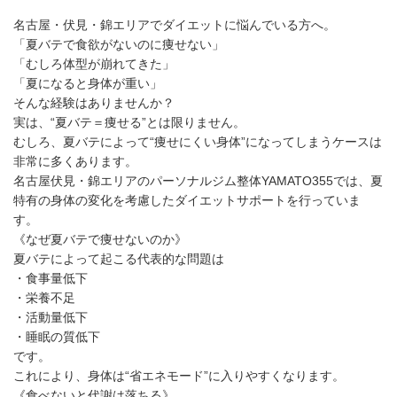
名古屋・伏見・錦エリアでダイエットに悩んでいる方へ。
「夏バテで食欲がないのに痩せない」
「むしろ体型が崩れてきた」
「夏になると身体が重い」
そんな経験はありませんか？
実は、“夏バテ＝痩せる”とは限りません。
むしろ、夏バテによって“痩せにくい身体”になってしまうケースは
非常に多くあります。
名古屋伏見・錦エリアのパーソナルジム整体YAMATO355では、夏
特有の身体の変化を考慮したダイエットサポートを行っていま
す。
《なぜ夏バテで痩せないのか》
夏バテによって起こる代表的な問題は
・食事量低下
・栄養不足
・活動量低下
・睡眠の質低下
です。
これにより、身体は“省エネモード”に入りやすくなります。
《食べないと代謝は落ちる》